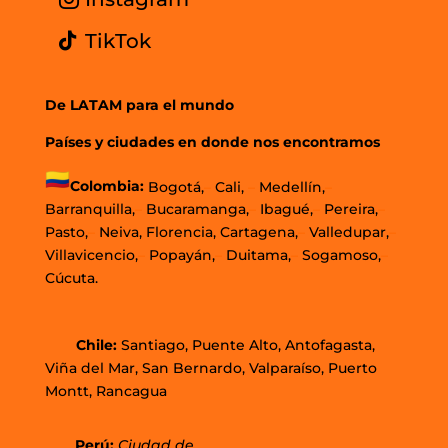
TikTok
De LATAM para el mundo
Países y ciudades en donde nos encontramos
Colombia:
Bogotá,
–
Cali,
–
Medellín,
–
Barranquilla,
–
Bucaramanga,
–
Ibagué,
–
Pereira,
–
Pasto,
–
Neiva, Florencia, Cartagena,
–
Valledupar,
–
Villavicencio,
–
Popayán,
–
Duitama,
–
Sogamoso,
–
Cúcuta.
Chi
le
:
Santiago,
Puente Alto, Antofagasta
,
Viña del Mar,
San Bernardo, Valparaíso,
Puerto
Montt,
Rancagua
Perú
:
Ciudad de