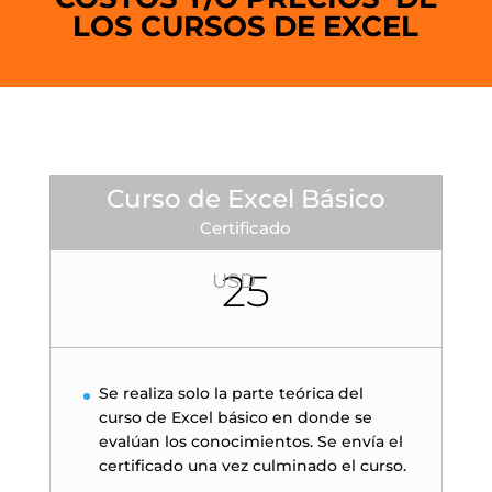
LOS CURSOS DE EXCEL
Curso de Excel Básico
Certificado
25
USD
Se realiza solo la parte teórica del
curso de Excel básico en donde se
evalúan los conocimientos. Se envía el
certificado una vez culminado el curso.