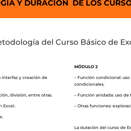
ÍA Y DURACIÓN DE LOS CURSO
todología del Curso Básico de Exc
MÓDULO 2
a interfaz y creación de
– Función condicional: uso 
condicionales.
ión, división, entre otras.
– Función anidada: uso de 
n Excel.
– Otras funciones: explorac
s.
La duración del curso de Ex