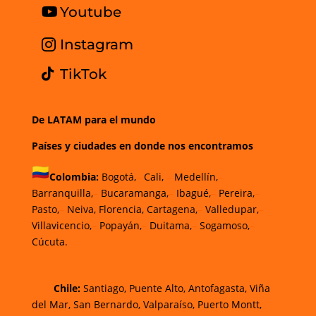
Youtube
Instagram
TikTok
De LATAM para el mundo
Países y ciudades en donde nos encontramos
Colombia:
Bogotá,
–
Cali,
–
Medellín,
–
Barranquilla,
–
Bucaramanga,
–
Ibagué,
–
Pereira,
–
Pasto,
–
Neiva, Florencia, Cartagena,
–
Valledupar,
–
Villavicencio,
–
Popayán,
–
Duitama,
–
Sogamoso,
–
Cúcuta.
Chi
le
:
Santiago,
Puente Alto, Antofagasta
,
Viña
del Mar,
San Bernardo, Valparaíso,
Puerto Montt,