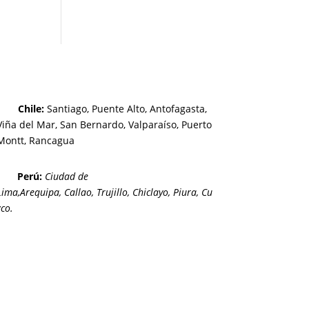
Chi
le
:
Santiago,
Puente Alto, Antofagasta
,
Viña del Mar,
San Bernardo, Valparaíso,
Puerto
Montt,
Rancagua
Perú
:
Ciudad de
Lima,
Arequipa, Callao, Trujillo, Chiclayo, Piura, Cu
zco.