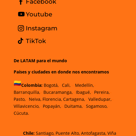
Facebook
Youtube
Instagram
TikTok
De LATAM para el mundo
Países y ciudades en donde nos encontramos
Colombia:
Bogotá,
–
Cali,
–
Medellín,
–
Barranquilla,
–
Bucaramanga,
–
Ibagué,
–
Pereira,
–
Pasto,
–
Neiva, Florencia, Cartagena,
–
Valledupar,
–
Villavicencio,
–
Popayán,
–
Duitama,
–
Sogamoso,
–
Cúcuta.
Chi
le
:
Santiago,
Puente Alto, Antofagasta
,
Viña