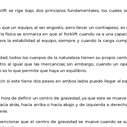
ift se rige bajo dos principios fundamentales, los cuales s
a que un equipo, al ser angosto, pero llevar un contrapeso, e
e la física se enmarca en que el forklift cuando va a una ca
era la estabilidad al equipo, siempre y cuando la carga cumpl
ad; todos los cuerpos de la naturaleza tienen su propio centro
tro al igual que las mercancías; sin embargo, cuando un op
o es lo que permite que haya un equilibrio.
i este tiene dos pesos en ambos lados puede llegar al equili
la hora de definir un centro de gravedad, ya que este se mueve
ia atrás, hacia arriba o hacia abajo y de izquierda a derecha y
rse.
ncionar que el centro de gravedad se mueve cuando se sube 