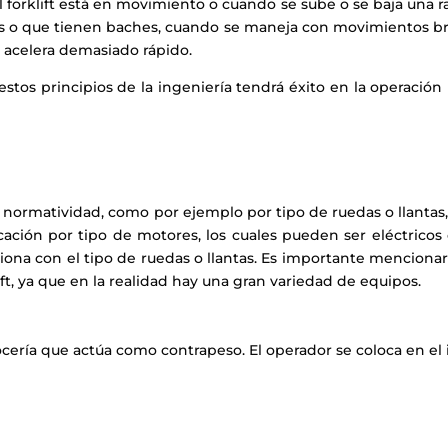
el forklift está en movimiento o cuando se sube o se baja una
os o que tienen baches, cuando se maneja con movimientos b
e acelera demasiado rápido.
tos principios de la ingeniería tendrá éxito en la operación
la normatividad, como por ejemplo por tipo de ruedas o llantas,
cación por tipo de motores, los cuales pueden ser eléctricos
ciona con el tipo de ruedas o llantas. Es importante mencionar
ift, ya que en la realidad hay una gran variedad de equipos.
ocería que actúa como contrapeso. El operador se coloca en el inte