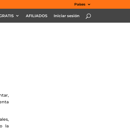
Países
GRATIS
AFILIADOS
Iniciar sesión
tar,
ienta
les,
o la