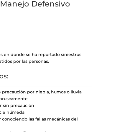
l Manejo Defensivo
tos en donde se ha reportado siniestros
etidos por las personas.
os:
e precaución por niebla, humos o lluvia
 bruscamente
r sin precaución
icie húmeda
r conociendo las fallas mecánicas del