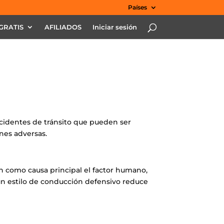
Países
GRATIS
AFILIADOS
Iniciar sesión
ccidentes de tránsito que pueden ser
nes adversas.
n como causa principal el factor humano,
 un estilo de conducción defensivo reduce