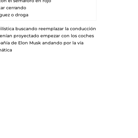
con el semáforo en rojo
tar cerrando
guez o droga
ovilística buscando reemplazar la conducción
enían proyectado empezar con los coches
pañía de Elon Musk andando por la vía
mática