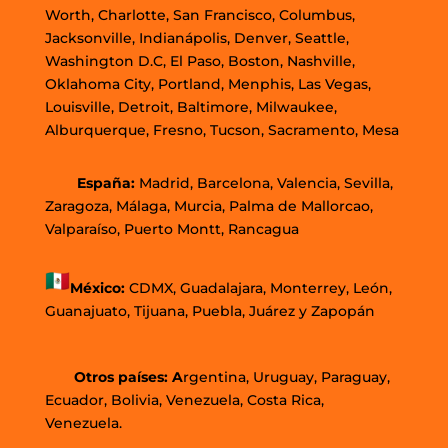
Worth, Charlotte, San Francisco, Columbus,
Jacksonville, Indianápolis, Denver, Seattle,
Washington D.C, El Paso, Boston, Nashville,
Oklahoma City, Portland, Menphis, Las Vegas,
Louisville, Detroit, Baltimore, Milwaukee,
Alburquerque, Fresno, Tucson, Sacramento, Mesa
España:
Madrid, Barcelona, Valencia, Sevilla,
Zaragoza, Málaga, Murcia, Palma de Mallorcao,
Valparaíso, Puerto Montt, Rancagua
México:
CDMX,
Guadalajara,
Monterrey,
León,
Guanajuato,
Tijuana,
Puebla,
Juárez y
Zapopán
Otros países: A
rgentina, Uruguay, Paraguay,
Ecuador, Bolivia, Venezuela, Costa Rica,
Venezuela.