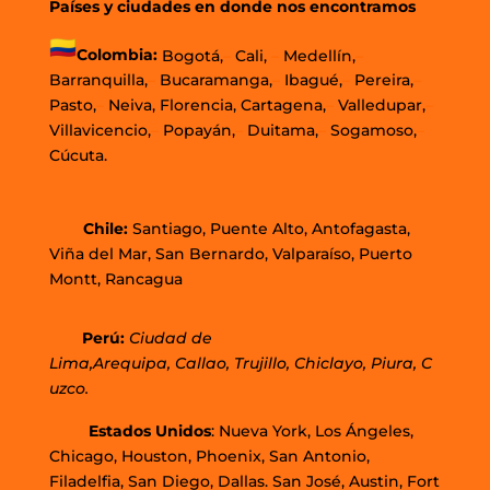
Países y ciudades en donde nos encontramos
Colombia:
Bogotá,
–
Cali,
–
Medellín,
–
Barranquilla,
–
Bucaramanga,
–
Ibagué,
–
Pereira,
–
Pasto,
–
Neiva, Florencia, Cartagena,
–
Valledupar,
–
Villavicencio,
–
Popayán,
–
Duitama,
–
Sogamoso,
–
Cúcuta.
Chi
le
:
Santiago,
Puente Alto, Antofagasta
,
Viña del Mar,
San Bernardo, Valparaíso,
Puerto
Montt,
Rancagua
Perú
:
Ciudad de
Lima,
Arequipa, Callao, Trujillo, Chiclayo, Piura, C
uzco.
Estados Unidos
: Nueva York, Los Ángeles,
Chicago, Houston, Phoenix, San Antonio,
Filadelfia, San Diego, Dallas. San José, Austin, Fort