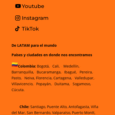
Youtube
Instagram
TikTok
De LATAM para el mundo
Países y ciudades en donde nos encontramos
Colombia:
Bogotá,
–
Cali,
–
Medellín,
–
Barranquilla,
–
Bucaramanga,
–
Ibagué,
–
Pereira,
–
Pasto,
–
Neiva, Florencia, Cartagena,
–
Valledupar,
–
Villavicencio,
–
Popayán,
–
Duitama,
–
Sogamoso,
–
Cúcuta.
Chi
le
:
Santiago,
Puente Alto, Antofagasta
,
Viña
del Mar,
San Bernardo, Valparaíso,
Puerto Montt,