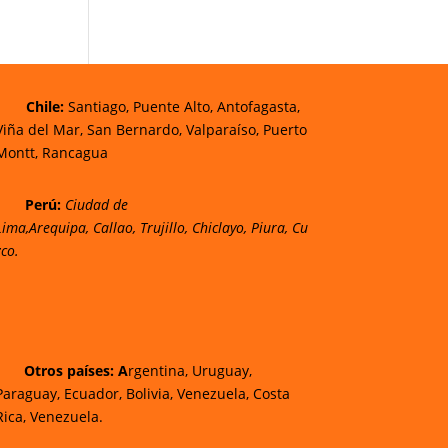
Chi
le
:
Santiago,
Puente Alto, Antofagasta
,
Viña del Mar,
San Bernardo, Valparaíso,
Puerto
Montt,
Rancagua
Perú
:
Ciudad de
Lima,
Arequipa, Callao, Trujillo, Chiclayo, Piura, Cu
zco.
Otros países: A
rgentina, Uruguay,
Paraguay, Ecuador, Bolivia, Venezuela, Costa
Rica, Venezuela.