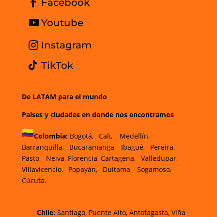
Facebook
Youtube
Instagram
TikTok
De LATAM para el mundo
Países y ciudades en donde nos encontramos
Colombia:
Bogotá,
–
Cali,
–
Medellín,
–
Barranquilla,
–
Bucaramanga,
–
Ibagué,
–
Pereira,
–
Pasto,
–
Neiva, Florencia, Cartagena,
–
Valledupar,
–
Villavicencio,
–
Popayán,
–
Duitama,
–
Sogamoso,
–
Cúcuta.
Chi
le
:
Santiago,
Puente Alto, Antofagasta
,
Viña