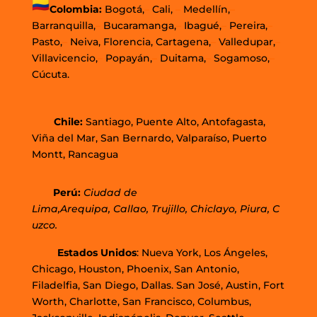
Colombia:
Bogotá,
–
Cali,
–
Medellín,
–
Barranquilla,
–
Bucaramanga,
–
Ibagué,
–
Pereira,
–
Pasto,
–
Neiva, Florencia, Cartagena,
–
Valledupar,
–
Villavicencio,
–
Popayán,
–
Duitama,
–
Sogamoso,
–
Cúcuta.
Chi
le
:
Santiago,
Puente Alto, Antofagasta
,
Viña del Mar,
San Bernardo, Valparaíso,
Puerto
Montt,
Rancagua
Perú
:
Ciudad de
Lima,
Arequipa, Callao, Trujillo, Chiclayo, Piura, C
uzco.
Estados Unidos
: Nueva York, Los Ángeles,
Chicago, Houston, Phoenix, San Antonio,
Filadelfia, San Diego, Dallas. San José, Austin, Fort
Worth, Charlotte, San Francisco, Columbus,