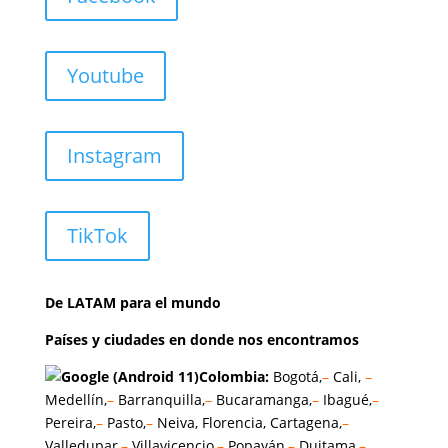
Youtube
Instagram
TikTok
De LATAM para el mundo
Países y ciudades en donde nos encontramos
Colombia:
Bogotá,
–
Cali,
–
Medellín,
–
Barranquilla,
–
Bucaramanga,
–
Ibagué,
–
Pereira,
–
Pasto,
–
Neiva, Florencia, Cartagena,
–
Valledupar,
–
Villavicencio,
–
Popayán,
–
Duitama,
–