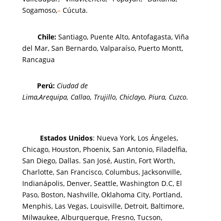
Sogamoso,
–
Cúcuta.
Chi
le
:
Santiago,
Puente Alto, Antofagasta
,
Viña
del Mar,
San Bernardo, Valparaíso,
Puerto Montt,
Rancagua
Perú
:
Ciudad de
Lima,
Arequipa, Callao, Trujillo, Chiclayo, Piura, Cuzco.
Estados Unidos
: Nueva York, Los Ángeles,
Chicago, Houston, Phoenix, San Antonio, Filadelfia,
San Diego, Dallas. San José, Austin, Fort Worth,
Charlotte, San Francisco, Columbus, Jacksonville,
Indianápolis, Denver, Seattle, Washington D.C, El
Paso, Boston, Nashville, Oklahoma City, Portland,
Menphis, Las Vegas, Louisville, Detroit, Baltimore,
Milwaukee, Alburquerque, Fresno, Tucson,