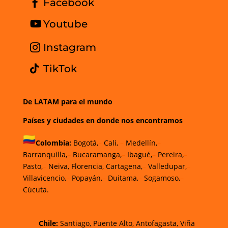
Facebook
Youtube
Instagram
TikTok
De LATAM para el mundo
Países y ciudades en donde nos encontramos
Colombia:
Bogotá,
–
Cali,
–
Medellín,
–
Barranquilla,
–
Bucaramanga,
–
Ibagué,
–
Pereira,
–
Pasto,
–
Neiva, Florencia, Cartagena,
–
Valledupar,
–
Villavicencio,
–
Popayán,
–
Duitama,
–
Sogamoso,
–
Cúcuta.
Chi
le
:
Santiago,
Puente Alto, Antofagasta
,
Viña