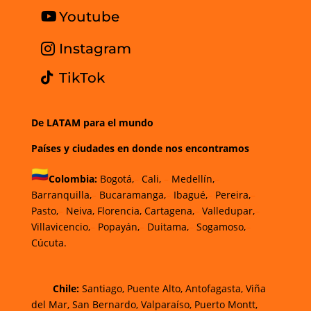
Youtube
Instagram
TikTok
De LATAM para el mundo
Países y ciudades en donde nos encontramos
Colombia:
Bogotá,
–
Cali,
–
Medellín,
–
Barranquilla,
–
Bucaramanga,
–
Ibagué,
–
Pereira,
–
Pasto,
–
Neiva, Florencia, Cartagena,
–
Valledupar,
–
Villavicencio,
–
Popayán,
–
Duitama,
–
Sogamoso,
–
Cúcuta.
Chi
le
:
Santiago,
Puente Alto, Antofagasta
,
Viña
del Mar,
San Bernardo, Valparaíso,
Puerto Montt,