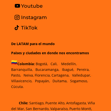
Youtube
Instagram
TikTok
De LATAM para el mundo
Países y ciudades en donde nos encontramos
Colombia:
Bogotá,
–
Cali,
–
Medellín,
–
Barranquilla,
–
Bucaramanga,
–
Ibagué,
–
Pereira,
–
Pasto,
–
Neiva, Florencia, Cartagena,
–
Valledupar,
–
Villavicencio,
–
Popayán,
–
Duitama,
–
Sogamoso,
–
Cúcuta.
Chi
le
:
Santiago,
Puente Alto, Antofagasta
,
Viña
del Mar,
San Bernardo, Valparaíso,
Puerto Montt,