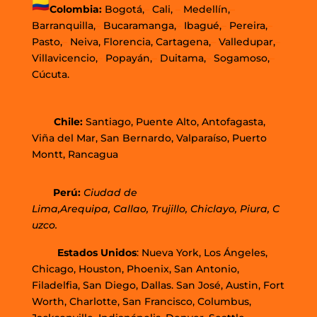
Colombia:
Bogotá,
–
Cali,
–
Medellín,
–
Barranquilla,
–
Bucaramanga,
–
Ibagué,
–
Pereira,
–
Pasto,
–
Neiva, Florencia, Cartagena,
–
Valledupar,
–
Villavicencio,
–
Popayán,
–
Duitama,
–
Sogamoso,
–
Cúcuta.
Chi
le
:
Santiago,
Puente Alto, Antofagasta
,
Viña del Mar,
San Bernardo, Valparaíso,
Puerto
Montt,
Rancagua
Perú
:
Ciudad de
Lima,
Arequipa, Callao, Trujillo, Chiclayo, Piura, C
uzco.
Estados Unidos
: Nueva York, Los Ángeles,
Chicago, Houston, Phoenix, San Antonio,
Filadelfia, San Diego, Dallas. San José, Austin, Fort
Worth, Charlotte, San Francisco, Columbus,