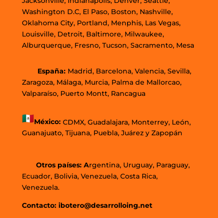
Jacksonville, Indianápolis, Denver, Seattle,
Washington D.C, El Paso, Boston, Nashville,
Oklahoma City, Portland, Menphis, Las Vegas,
Louisville, Detroit, Baltimore, Milwaukee,
Alburquerque, Fresno, Tucson, Sacramento, Mesa
España:
Madrid, Barcelona, Valencia, Sevilla,
Zaragoza, Málaga, Murcia, Palma de Mallorcao,
Valparaíso, Puerto Montt, Rancagua
México:
CDMX,
Guadalajara,
Monterrey,
León,
Guanajuato,
Tijuana,
Puebla,
Juárez y
Zapopán
Otros países: A
rgentina, Uruguay, Paraguay,
Ecuador, Bolivia, Venezuela, Costa Rica,
Venezuela.
Contacto: ibotero@desarrolloing.net